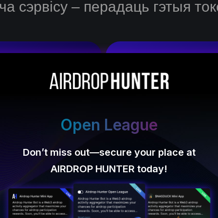
ча сэрвісу – перадаць гэтыя ток
Статыстыка
 ранняй стадыі:
UNI,
Лепшыя праекты выдаюць у
000 000 000, пры гэтым на
Open League
$5 000!
Don’t miss out—secure your place at
AIRDROP HUNTER today!
DYdX
dYdX выпусціў 7,5% ад
першапачатковага мільярднага запасу