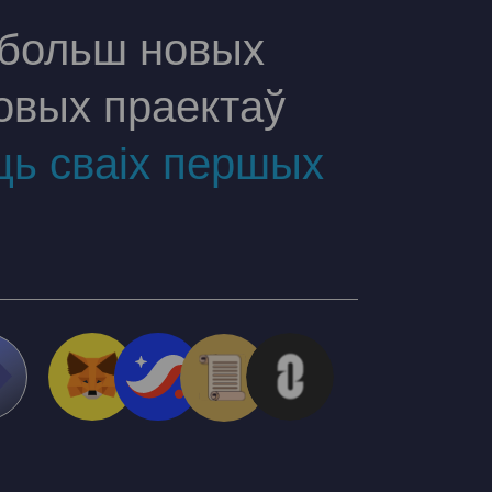
 больш новых
овых праектаў
ць сваіх першых