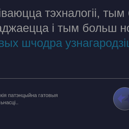
ваюцца тэхналогіі, тым
аджаецца і тым больш н
вых шчодра узнагародзі
кія патэнцыйна гатовыя
ьнасці..