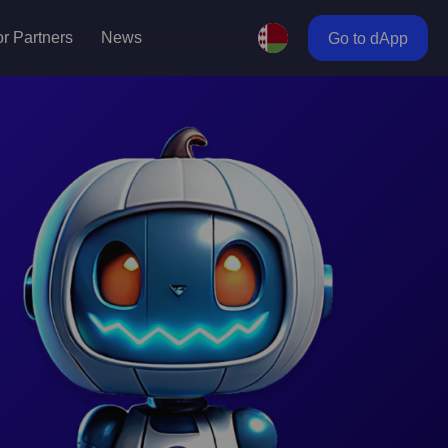
r Partners
News
Go to dApp