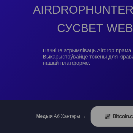
AIRDROPHUNTER
СУСВЕТ WEB
Пачніце атрымліваць Airdrop прама 
Выкарыстоўвайце токены для кірав
нашай платформе.
Медыя
Аб Хантэры →