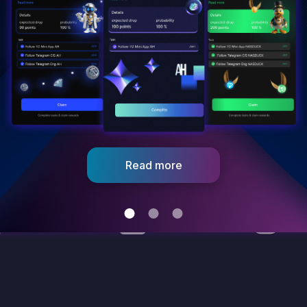
токенаў. Кошт 75 млн: токенаў складае
больш за 1 млрд: даляраў ЗША.
Read more