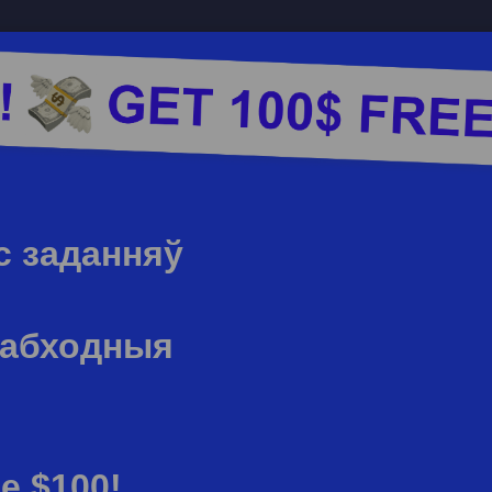
с заданняў
еабходныя
е $100!