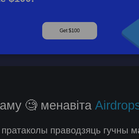
Get $100
аму 🧐 менавіта
Airdrop
пратаколы праводзяць гучны м