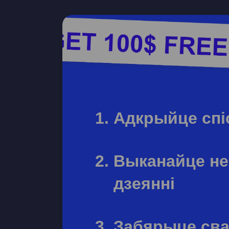
Адкрыйце спі
Выканайце н
дзеянні
Забярыце сва