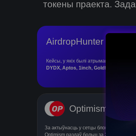
токены праекта. Зада
AirdropHunter
Кейсы, у якіх былі атрыманы токены на
DYDX, Aptos, 1inch, Goldfinch
і іншыя.
ch day
AIRDROP HUNTER PITCH DAY
rt of the biggest web3
Optimism
mmunity.
За актыўнасць у сетцы блокчейн
Optimism раздаў больш за 200 млн