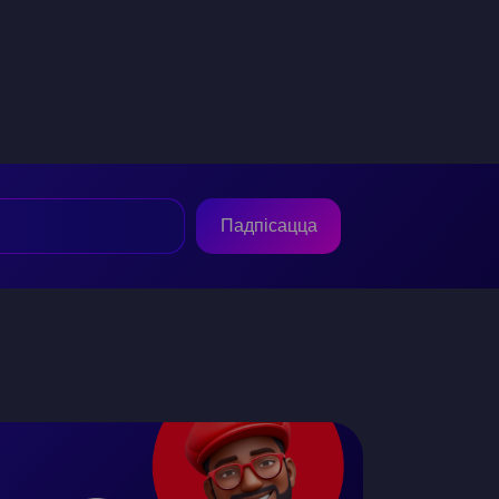
Падпісацца