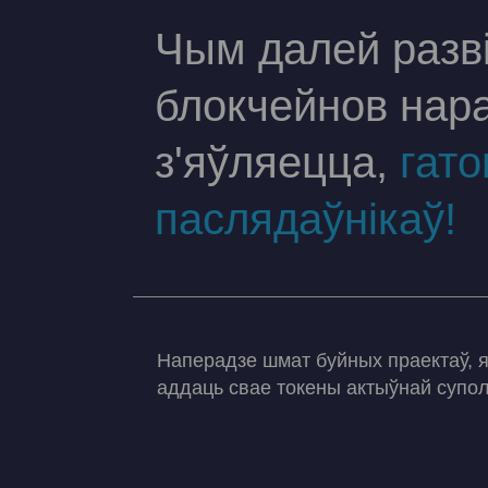
Чым далей разві
блокчейнов нар
з'яўляецца,
гато
паслядаўнікаў!
Наперадзе шмат буйных праектаў, я
аддаць свае токены актыўнай супол