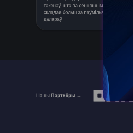
токенаў, што па сённяшнім курсе
складае больш за паўмільярда
далараў.
ad more
Нашы
Партнёры →