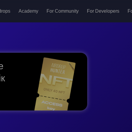
drops
Academy
For Community
For Developers
Fo
е
ік