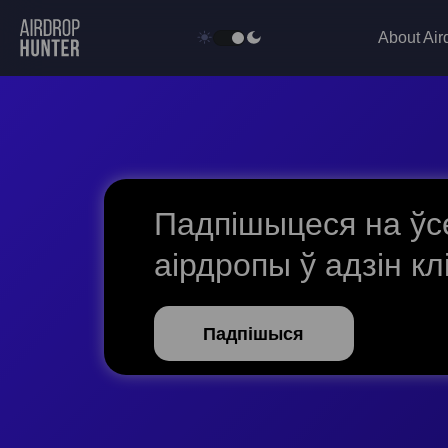
About Air
Падпішыцеся на ўс
аірдропы ў адзін кл
Падпішыся