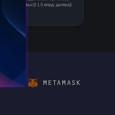
момант перавысіў 1,5 млрд: даляраў.
Go to d