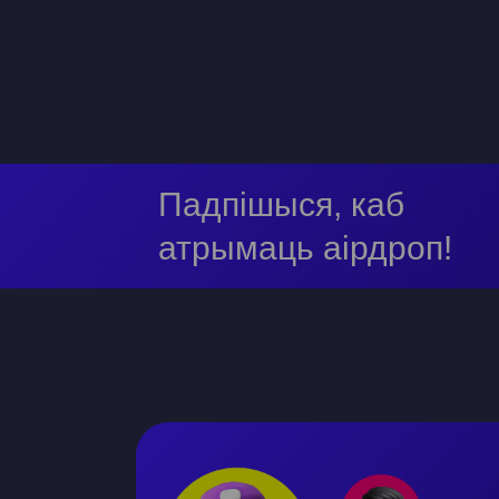
Падпішыся, каб
атрымаць аірдроп!