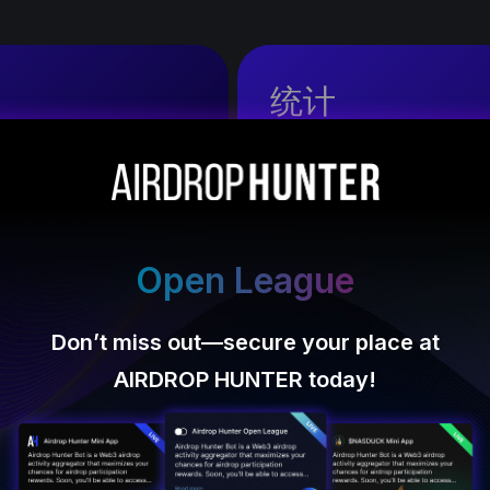
统计
1inch, Goldfinch
和其
最好的项目平均支付 $300 000 
下，一个帐户最多可以接收 $5 
ue
DYdX
our place at
Deposit 
oday!
c
dYdX 发行初始 10 亿代币供应量的 7.5%.
7500万枚代币价值超过10亿美元.