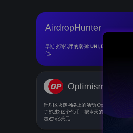
AirdropHunter
早期收到代币的案例:
UNI, DYDX, Aptos, 
他.
Open Leag
Optimism
Don’t miss out—secure y
AIRDROP HUNTER t
针对区块链网络上的活动 Optimism 分发
了超过2亿个代币，按今天的速度计算已
超过5亿美元.