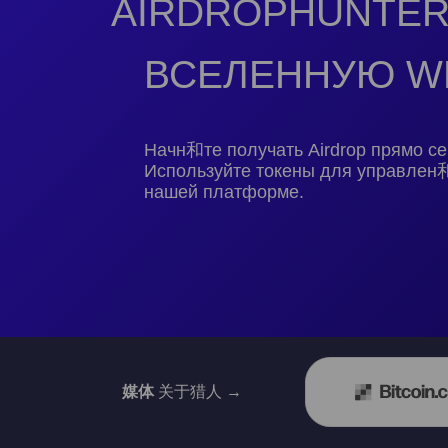
AIRDROPHUNTER
ВСЕЛЕННУЮ W
Начн和те получать Airdrop прямо се
Используйте токены для управлен
нашей платформе.
媒体
关于猎人 →