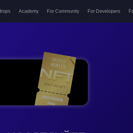
drops
Academy
For Community
For Developers
Fo