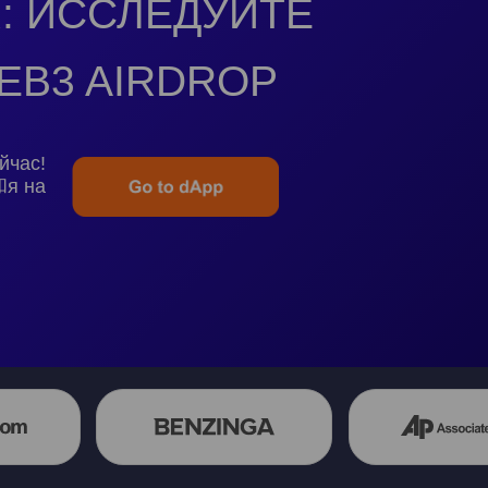
: ИССЛЕДУЙТЕ
EB3 AIRDROP
йчас!
和я на