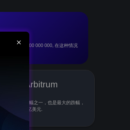
000 上 $1 000 000 000, 在这种情况
000!
Deposit bonus
Arbitrum
the platform - get a 50% bonus and a
hance for airdrop from $1000!
最受期待的跌幅之一，也是最大的跌幅，
目前超过 15 亿美元.