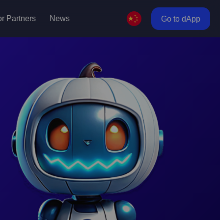
r Partners
News
Go to dApp