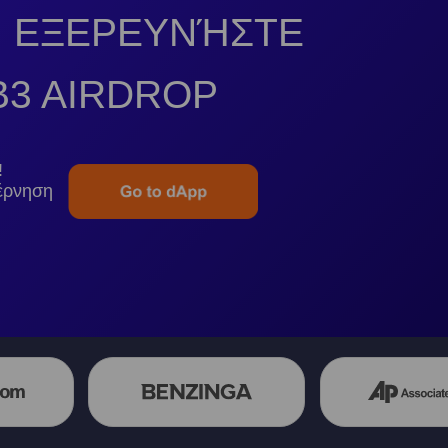
: ΕΞΕΡΕΥΝΉΣΤΕ
3 AIRDROP
!
βέρνηση