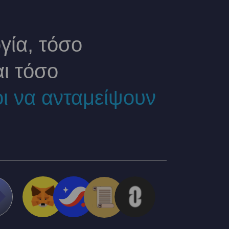
γία, τόσο
αι τόσο
οι να ανταμείψουν
!