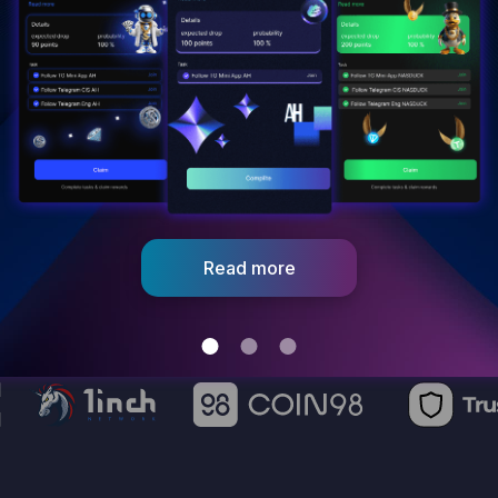
dYdX Έκδοση 7,5% της αρχικής
προσφοράς κουπόνι δισεκατομμυρίων. Η
αξία των 75 εκατομμυρίων μάρκων είναι
πάνω από 1 δισεκατομμύριο δολάρια
ΗΠΑ.
Read more