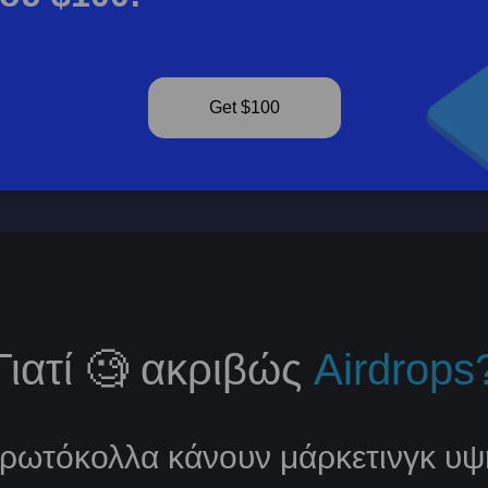
Get $100
Γιατί 🧐 ακριβώς
Airdrops
πρωτόκολλα κάνουν μάρκετινγκ υψ