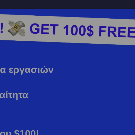
στα εργασιών
αίτητα
σου $100!