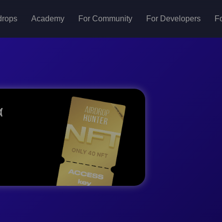
drops
Academy
For Community
For Developers
Fo
α