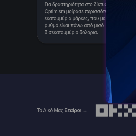
Για δραστηριότητα στο δίκτυο blockchain
Optimism μοίρασε περισσότερα από 200
εκατομμύρια μάρκες, που με σημερινό
ρυθμό είναι πάνω από μισό
δισεκατομμύριο δολάρια.
ad more
Το Δικό Μας
Εταίροι →