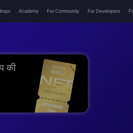
drops
Academy
For Community
For Developers
Fo
ॉप की