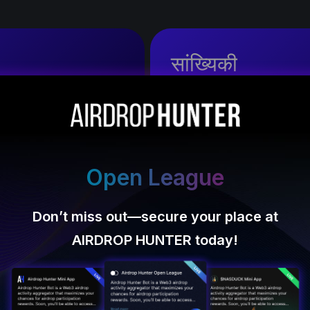
सांख्यिकी
े:
UNI, DYDX, Aptos,
सर्वोत्तम परियोजनाओं से औसतन 
000 000, इस मामले में, एक खाता त
n League
DYdX
—secure your place at
 HUNTER today!
dYdX प्रारंभिक बिलियन टोकन आपूर्ति का 7.5%
जारी किया गया. 75 मिलियन टोकन का मूल्य 1
बिलियन अमेरिकी डॉलर से अधिक है.