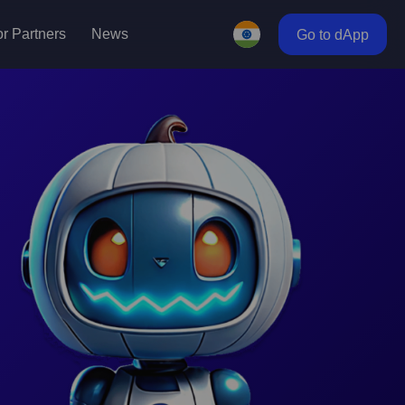
r Partners
News
Go to dApp