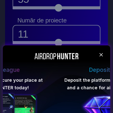
Număr de proiecte
11
Rambursare
302 500$
Deposit bonus
Deposit the platform - get a 50% bonus
Cheltuieli de cont ~
and a chance for airdrop from $1000!
78 650$