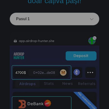
doar câțiva pași!
Pasul 1