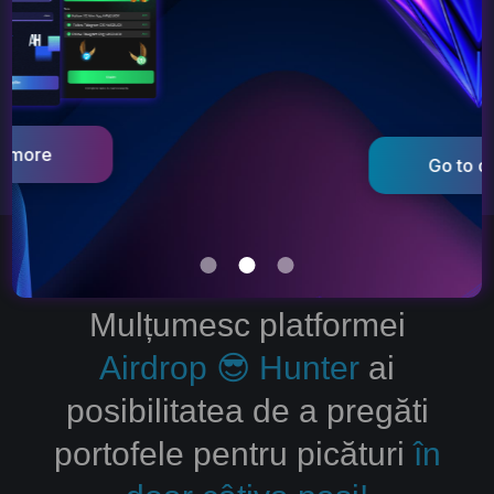
Get started
Go to dApp
Mulțumesc platformei
Airdrop 😎 Hunter
ai
posibilitatea de a pregăti
portofele pentru picături
în