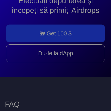
Efectuați depunerea și
începeți să primiți Airdrops
🎁 Get 100 $
Du-te la dApp
FAQ