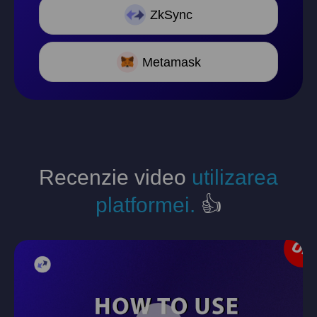
ZkSync
Metamask
Recenzie video
utilizarea
platformei.
👍