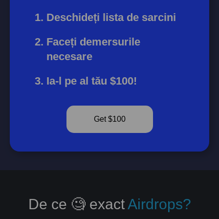
Deschideți lista de sarcini
Faceți demersurile
necesare
Ia-l pe al tău $100!
Get $100
De ce 🧐 exact
Airdrops?