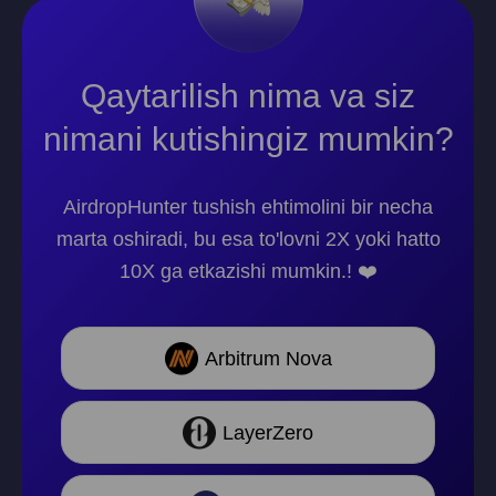
Qaytarilish nima va siz
nimani kutishingiz mumkin?
AirdropHunter tushish ehtimolini bir necha
marta oshiradi, bu esa to'lovni 2X yoki hatto
10X ga etkazishi mumkin.! ❤️
Arbitrum Nova
LayerZero