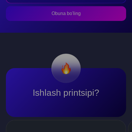
Obuna bo'ling
Ishlash printsipi?