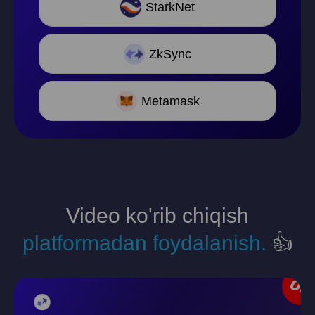
StarkNet
ZkSync
Metamask
Video ko'rib chiqish
platformadan foydalanish.
👍