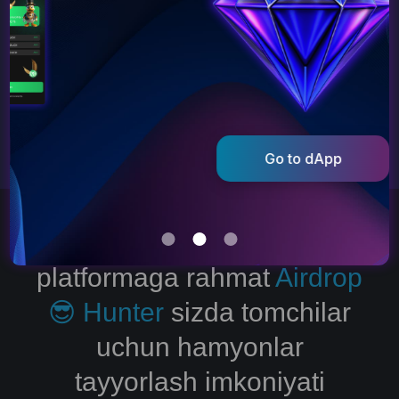
Get started
Go to dApp
platformaga rahmat
Airdrop
😎 Hunter
sizda tomchilar
uchun hamyonlar
tayyorlash imkoniyati