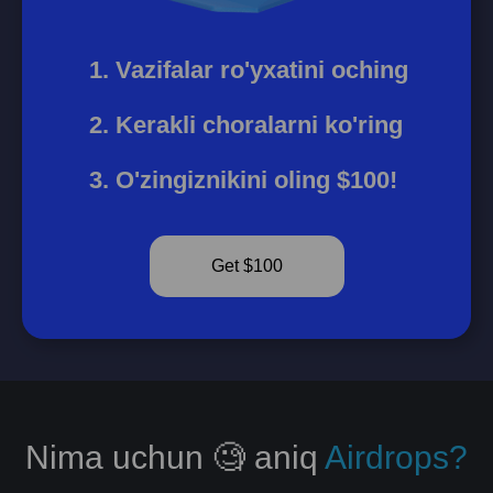
Vazifalar ro'yxatini oching
Kerakli choralarni ko'ring
O'zingiznikini oling $100!
Get $100
Nima uchun 🧐 aniq
Airdrops?