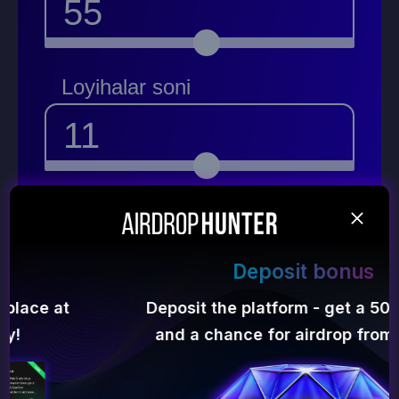
55
Loyihalar soni
11
Qaytarilish
302 500$
Deposit bonus
Deposit the platform - get a 50% bonus
Hisob xarajatlari ~
and a chance for airdrop from $1000!
78 650$