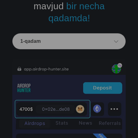
mavjud
bir necha
qadamda!
1-qadam