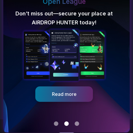
Deposit bonus
302 500$
Deposit the platform - get a 50% bonus
and a chance for airdrop from $1000!
Հաշվի ծախսեր ~
78 650$
Get started
Go to dApp