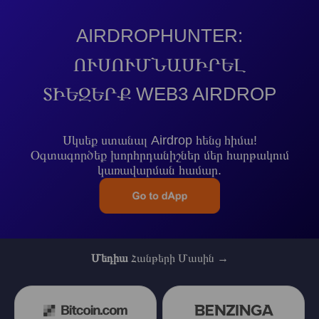
AIRDROPHUNTER:
ՈՒՍՈՒՄՆԱՍԻՐԵԼ
ՏԻԵԶԵՐՔ WEB3 AIRDROP
Սկսեք ստանալ Airdrop հենց հիմա!
Օգտագործեք խորհրդանիշներ մեր հարթակում
կառավարման համար.
Մեդիա
Հանթերի Մասին →