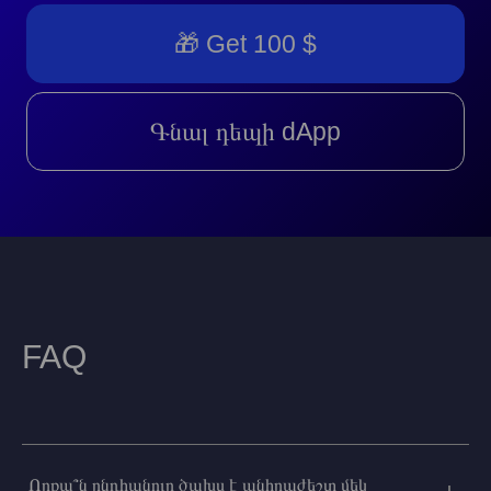
🎁 Get 100 $
Գնալ դեպի dApp
FAQ
Որքա՞ն ընդհանուր ծախս է անհրաժեշտ մեկ