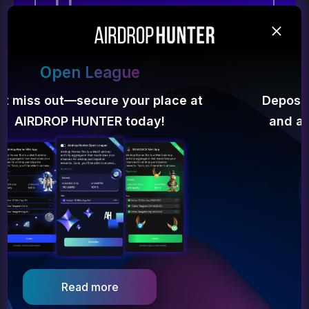
11
회수
Deposit bonus
302 500$
Deposit the platform - get a 50% bonus
and a chance for airdrop from $1000!
계정 비용 ~
78 650$
Get started
Go to dApp