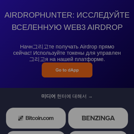
AIRDROPHUNTER: ИССЛЕДУЙТЕ
ВСЕЛЕННУЮ WEB3 AIRDROP
Начн그리고те получать Airdrop прямо
сейчас! Используйте токены для управлен
그리고я на нашей платформе.
미디어
헌터에 대해서 →