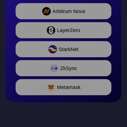
Arbitrum Nova
LayerZero
StarkNet
ZkSync
Metamask