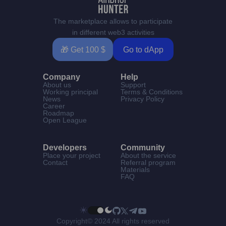
The marketplace allows to participate
in different web3 activities
🎁 Get 100 $
Go to dApp
Company
Help
About us
Support
Working principal
Terms & Conditions
News
Privacy Policy
Career
Roadmap
Open League
Developers
Community
Place your project
About the service
Contact
Referral program
Materials
FAQ
Copyright© 2024 All rights reserved