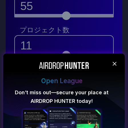
55
プロジェクト数
11
返済
Deposit bonus
302 500$
Deposit the platform - get a 50% bonus
and a chance for airdrop from $1000!
会計経費 ~
78 650$