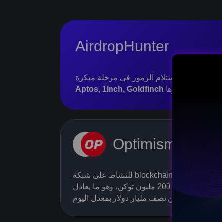
AirdropHunter
وغيرها.
Aptos, 1inch, Goldfinch
ch day
Optimism
AIRDROP HUNTER PITCH DAY
rt of the biggest web3
للنشاط على شبكة blockchain Optimism
توزيع أكثر من 200 مليون توكن، وهو ما يعادل
mmunity.
أكثر من نصف مليار دولار بمعدل اليوم.