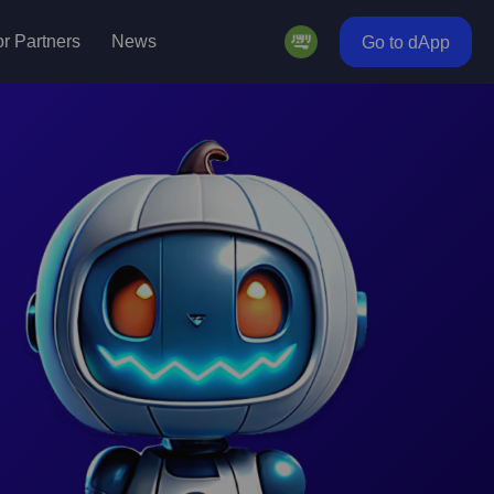
r Partners
News
Go to dApp