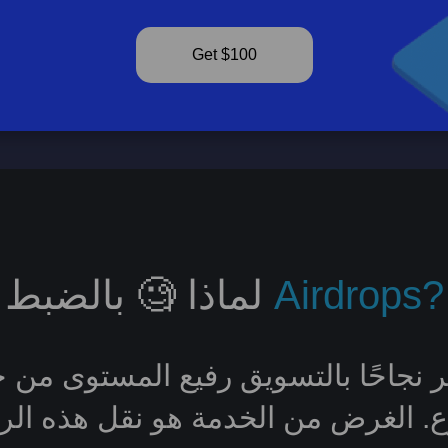
Get $100
Airdrops?
لماذا 🧐 بالضبط
ثر نجاحًا بالتسويق رفيع المستوى من 