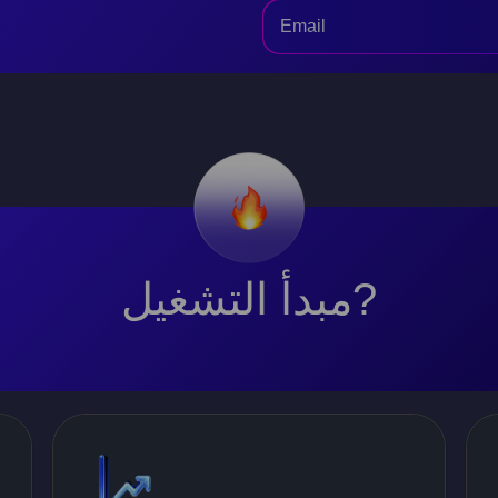
مبدأ التشغيل?