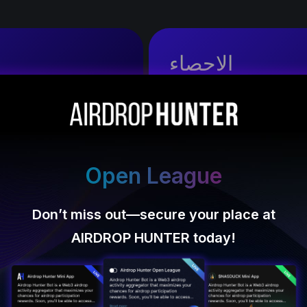
الاحصاء
أفضل المشاريع تدفع في المتوسط ​​من $300 000 000 فوق $1 000 000
UNI, DYDX,
الحالات التي تم فيها استلام الرموز في مرحلة مبكرة:
Open League
DYdX
Don’t miss out—secure your place at
AIRDROP HUNTER today!
dYdX تم إصدار 7.5% من العرض الأولي
للمليار رمز. قيمة 75 مليون توكن تزيد عن
مليار دولار أمريكي.