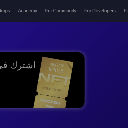
drops
Academy
For Community
For Developers
Fo
اشترك في 