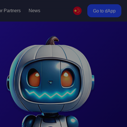
r Partners
News
Go to dApp