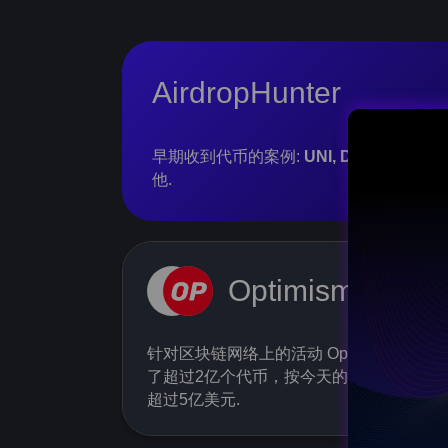
AirdropHunter
早期收到代币的案例:
UNI, DYDX, Aptos, 
他.
Open League
Optimism
Don’t miss out—secure your place at
AIRDROP HUNTER today!
针对区块链网络上的活动 Optimism 分发
了超过2亿个代币，按今天的速度计算已
超过5亿美元.