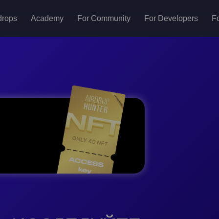
drops
Academy
For Community
For Developers
Fo