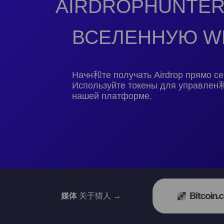
AIRDROPHUNTER
ВСЕЛЕННУЮ W
Начн和те получать Airdrop прямо се
Используйте токены для управлен
нашей платформе.
媒体
关于猎人 →