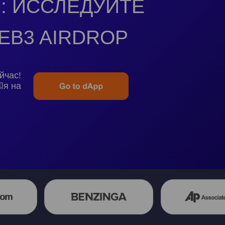
: ИССЛЕДУЙТЕ
EB3 AIRDROP
йчас!
和я на