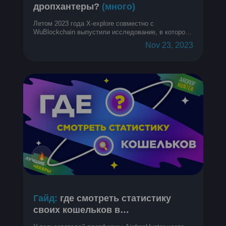
дропхантеры?
(много)
Летом 2023 года X-explore совместно с
WuBlockchain выпустили исследование, в котором
собрали и проанализировали кучу информации о
Nov 23, 2023
средней прибыли с аирдропов на кошелек у
дропхантеров. Спойлер: много. Давайте
разберемся подробнее!
Гайд:
где смотреть статистику
своих кошельков в
криптопроектах