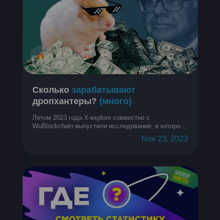
Сколько
зарабатывают
дропхантеры?
(много)
Летом 2023 года X-explore совместно с
WuBlockchain выпустили исследование, в котором
собрали и проанализировали кучу информации о
Nov 23, 2023
средней прибыли с аирдропов на кошелек у
дропхантеров. Спойлер: много. Давайте
разберемся подробнее!