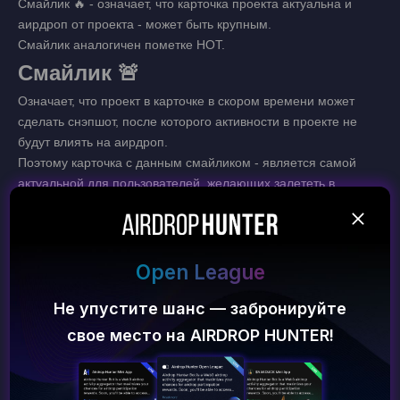
Смайлик 🔥 - означает, что карточка проекта актуальна и
аирдроп от проекта - может быть крупным.
Смайлик аналогичен пометке HOT.
Смайлик 🚨
Означает, что проект в карточке в скором времени может
сделать снэпшот, после которого активности в проекте не
будут влиять на аирдроп.
Поэтому карточка с данным смайликом - является самой
актуальной для пользователей, желающих залететь в
последний вагон и не ждать слишком долго аирдропов от
проектов!
Заключение
e
Deposit bonus
Таким образом,
пометки и смайлики на карточках -
помогают понять актуальность проекта и грамотнее
бронируйте
Пополните платформу — п
подойти к выбору проектов на
платформе AirdropHunter
P HUNTER!
бонус 50% и шанс на аир
для получения автоматизированных аирдропов!
$1000!
DYOR