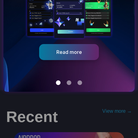
Website:
https://airdrop-hunter.click/
Dapp:
https://app.airdrop-hunter.click/
Twitter:
https://twitter.com/airhunter_drop
Telegram:
https://t.me/airdrop_hunter_bot
Go to dApp
Recent
View more →