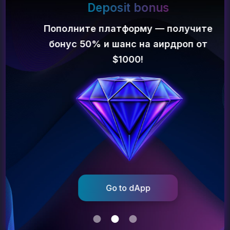
Deposit bonus
и надежным. Ознакомьтесь с отзывами других
пользователей, которые помогут принять обоснованное
Пополните платформу — получите
решение.
бонус 50% и шанс на аирдроп от
Храните личную информацию и пароли в безопасности
Используйте только те краны, которые не требуют
$1000!
предоставления такой конфиденциальной информации, как
номер вашего социального страхования или данные
банковского счета. Кроме того, используйте надежные
пароли и никогда никому не сообщайте информацию о
вашем кошельке.
Не подключайте кошельки к кранам
- по возможности
используйте адреса криптокошельков для получения
криптовалюты.
Используйте защищенный кошелек
Выберите надежный и защищенный кошелек для хранения
Go to dApp
ваших криптовалютных вознаграждений. Ищите кошельки,
которые предоставляют защищенные закрытые ключи и
другие функции безопасности.
Остерегайтесь мошенников