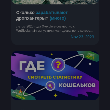
Сколько
зарабатывают
дропхантеры?
(много)
Летом 2023 года X-explore совместно с
WuBlockchain выпустили исследование, в котором
собрали и проанализировали кучу информации о
Nov 23, 2023
средней прибыли с аирдропов на кошелек у
дропхантеров. Спойлер: много. Давайте
разберемся подробнее!