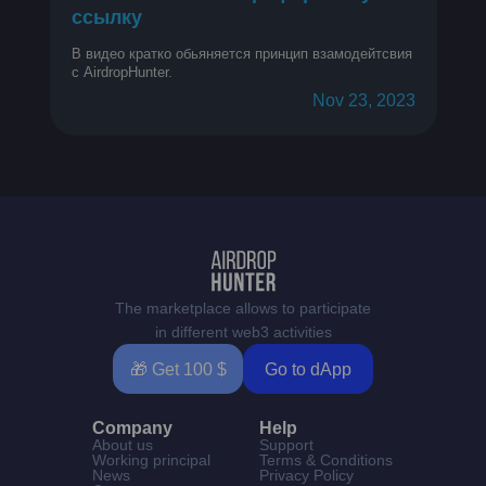
ссылку
В видео кратко обьяняется принцип взамодейтсвия
c AirdropHunter.
Nov 23, 2023
The marketplace allows to participate
in different web3 activities
🎁 Get 100 $
Go to dApp
Company
Help
About us
Support
Working principal
Terms & Conditions
News
Privacy Policy