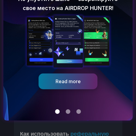
свое место на AIRDROP HUNTER!
КАК ИСПОЛЬЗОВАТЬ
AIRDROP
HUNTER
?
В видео кратко обьяняется принцип взамодейтсвия
c AirdropHunter.
Nov 23, 2023
Read more
Как использовать
реферальную