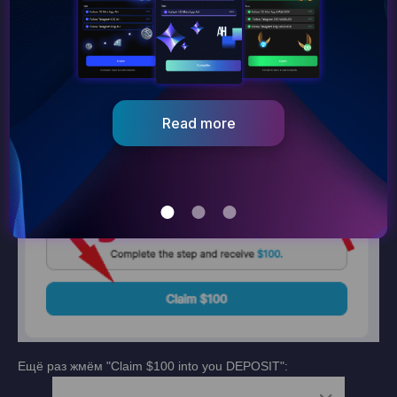
Go to dApp
Ещё раз жмём "Claim $100 into you DEPOSIT":