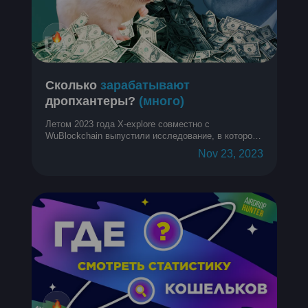
Сколько
зарабатывают
дропхантеры?
(много)
Летом 2023 года X-explore совместно с
WuBlockchain выпустили исследование, в котором
собрали и проанализировали кучу информации о
Nov 23, 2023
средней прибыли с аирдропов на кошелек у
дропхантеров. Спойлер: много. Давайте
разберемся подробнее!