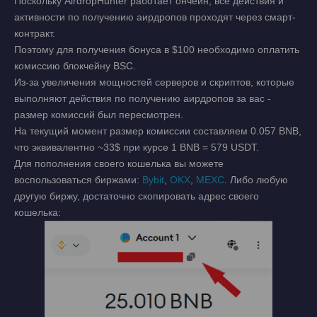
Поскольку AirdropHunter работает ончейн, все действия и
активности по получению аирдропов проходят через смарт-
контракт.
Поэтому для получения бонуса в $100 необходимо оплатить
комиссию блокчейну BSC.
Из-за увеличения мощностей серверов и скриптов, которые
выполняют действия по получению аирдропов за вас -
размер комиссий был пересмотрен.
На текущий момент размер комиссии составляем 0.057 BNB,
что эквивалентно ~33$ при курсе 1 BNB = 579 USDT.
Для пополнения своего кошелька вы можете
воспользоваться биржами:
Bybit
,
OKX
,
MEXC
. Либо любую
другую биржу, достаточно скопировать адрес своего
кошелька: