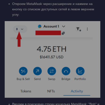
Откроем MetaMask через расширение и нажмем на
кнопку со списком доступных сетей в левом верхнем
углу:
Вводим в поисковую строку кошелька MetaMask: "Bnb" и