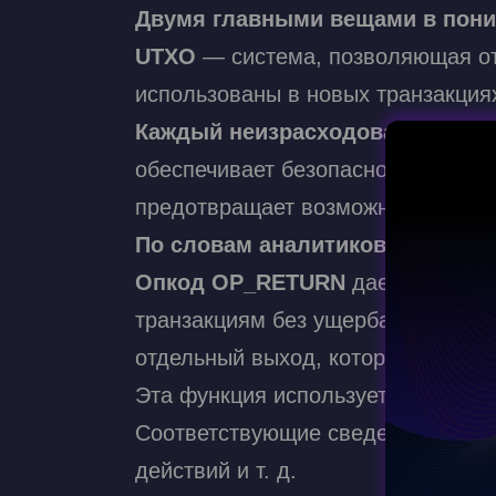
Двумя главными вещами в пони
UTXO
— система, позволяющая от
использованы в новых транзакция
Каждый неизрасходованный вы
обеспечивает безопасность транза
предотвращает возможность двой
По словам аналитиков
CoinGec
ch day
Опкод OP_RETURN
дает пользова
транзакциям без ущерба для эффе
ROP HUNTER PITCH DAY и
отдельный выход, который невозм
рупнейшего сообщества
Эта функция используется для хр
Web3.
Соответствующие сведения могут 
действий и т. д.