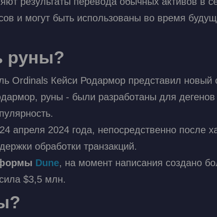
ляют результаты перевода обычных активов в се
сов и могут быть использованы во время будущ
ь руны?
ель Ordinals Кейси Родармор представил новы
одармор, руны - были разработаны для дегенов
пулярность.
4 апреля 2024 года, непосредственно после ха
держки обработки транзакций.
атформы
Dune
, на момент написания создано бо
сила $3,5 млн.
ны?