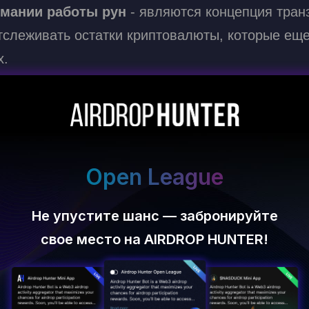
мании работы рун
- являются концепция тра
слеживать остатки криптовалюты, которые еще
х.
ход
— средства, доступные для новых ончейн-
кций, так как каждый UTXO может быть потрачен
ной траты.
ko
, каждый неизрасходованный выход может со
Open League
телям возможность прикреплять произвольные д
ктивности сети. В случае с Runes информация 
Не упустите шанс — забронируйте
ожно потратить.
свое место на AIRDROP HUNTER!
анения информации и определяет особенности 
включать основные данные о токене: название,