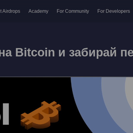
t Airdrops
Academy
For Community
For Developers
на Bitcoin и забирай 