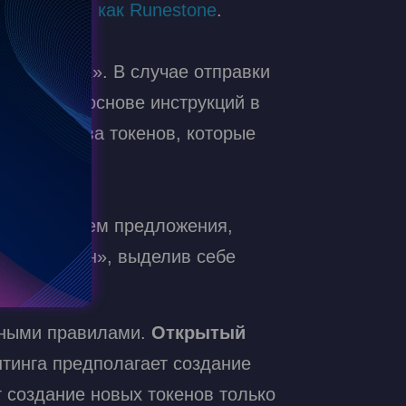
е известны как Runestone
.
ы.
ных «рунах». В случае отправки
 UTXO на основе инструкций в
количества токенов, которые
рации:
 тикер, объем предложения,
Go to d
ть «премайн», выделив себе
е.
нными правилами.
Открытый
нтинга предполагает создание
 создание новых токенов только