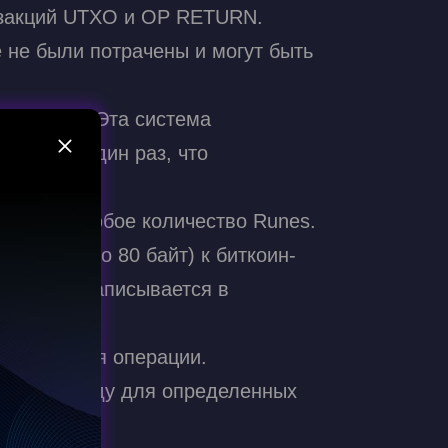
нзакций UTXO и OP RETURN.
 не были потрачены и могут быть
операций. Эта система
 только один раз, что
держать любое количество Runes.
Deposit
анные (до 80 байт) к биткоин-
о токене записывается в
Пополните платформу
50% и шанс на аир
выполнения операции.
 ID, команду для определенных