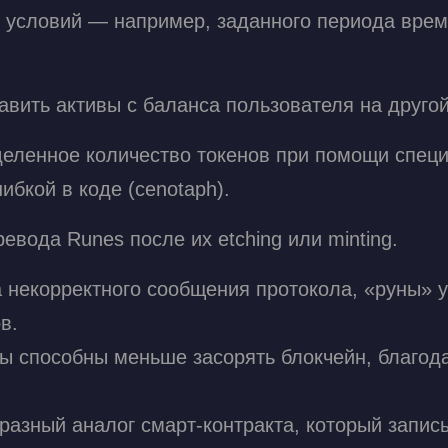
 условий — например, заданного периода врем
авить активы с баланса пользователя на другой
еленное количество токенов при помощи специал
ибкой в коде (сenotaph).
евода Runes после их etching или minting.
а некорректного сообщения протокола, «руны»
в.
ны способны меньше засорять блокчейн, благод
азный аналог смарт-контракта, который записы