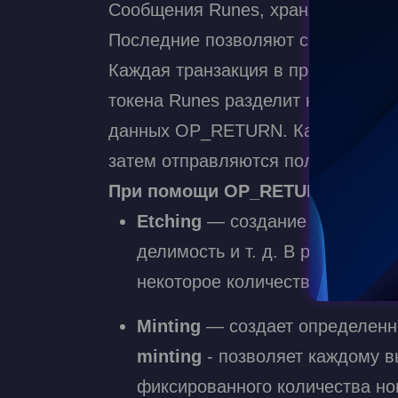
Сообщения Runes, хранящиеся в 
Последние позволяют создавать и
Каждая транзакция в протоколе мо
токена Runes разделит неизрасхо
данных OP_RETURN. Каждый неизр
затем отправляются получателям
При помощи OP_RETURN пользов
Etching
— создание актива и р
ad more
делимость и т. д. В рамках эт
некоторое количество «рун», п
Minting
— создает определенн
minting
- позволяет каждому в
фиксированного количества но